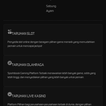
Sabung
Ayam
TARUHAN SLOT
Penyedia slot online dengan beragam pilihan game menarik yang memudahkan
pemain untuk mencapai jackpot
TARUHAN OLAHRAGA
Sportsbook Gaming Platform Terbaik menawarkan lebih banyak game, odds yang
lebih tinggi, dan menyediakan pilihan yang lebih banyak untuk pemain.
TARUHAN LIVE KASINO
Platform Pilihan bagi perusahaan-perusahaan terbaik di dunia, dengan pilihan