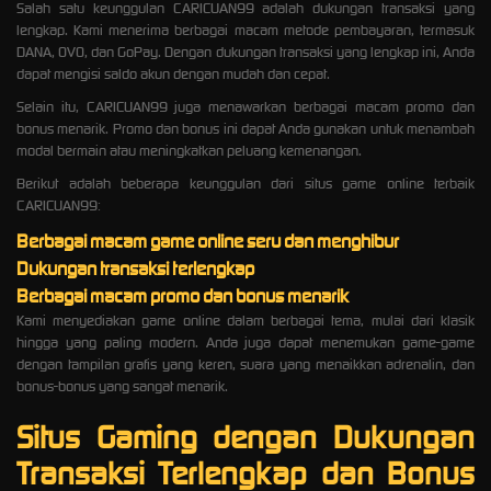
Salah satu keunggulan CARICUAN99 adalah dukungan transaksi yang
lengkap. Kami menerima berbagai macam metode pembayaran, termasuk
DANA, OVO, dan GoPay. Dengan dukungan transaksi yang lengkap ini, Anda
dapat mengisi saldo akun dengan mudah dan cepat.
Selain itu, CARICUAN99 juga menawarkan berbagai macam promo dan
bonus menarik. Promo dan bonus ini dapat Anda gunakan untuk menambah
modal bermain atau meningkatkan peluang kemenangan.
Berikut adalah beberapa keunggulan dari situs game online terbaik
CARICUAN99:
Berbagai macam game online seru dan menghibur
Dukungan transaksi terlengkap
Berbagai macam promo dan bonus menarik
Kami menyediakan game online dalam berbagai tema, mulai dari klasik
hingga yang paling modern. Anda juga dapat menemukan game-game
dengan tampilan grafis yang keren, suara yang menaikkan adrenalin, dan
bonus-bonus yang sangat menarik.
Situs Gaming dengan Dukungan
Transaksi Terlengkap dan Bonus