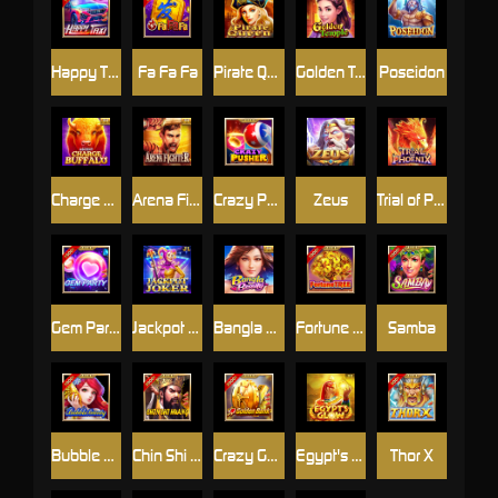
Happy Taxi
Fa Fa Fa
Pirate Queen
Golden Temple
Poseidon
Charge Buffalo Ascent
Arena Fighter
Crazy Pusher
Zeus
Trial of Phoenix
Gem Party
Jackpot Joker
Bangla Beauty
Fortune Tree
Samba
Bubble Beauty
Chin Shi Huang
Crazy Golden Bank
Egypt's Glow
Thor X