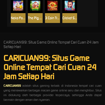
Neko Fortune
The Pig House
3 Coin Treasures
Cricket Sah 75
CARICUAN99: Situs Game Online Tempat Cari Cuan 24 Jam
Setiap Hari
CARICUAN99: Situs Game
Online Tempat Cari Cuan 24
Jam Setiap Hari
CARICUAN99
adalah situs gaming terbaik di Indonesia tempat cari cuan
yang menawarkan berbagai macam game online seru dan menghibur. Situs
ini didukung oleh berbagai provider terpercaya, sehingga Anda dapat
bermain dengan aman dan nyaman.