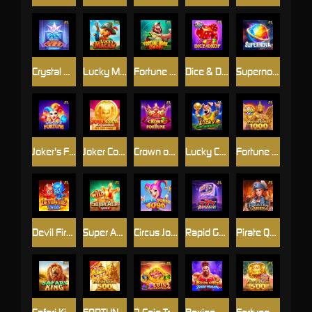
Crystal 777 DELUXE
Lucky Macaw
Fortune Hook Boom
Dice & Drop
Supernova
Joker's Fortune
Joker Coins Expanded
Crown of Fortune
Lucky Caramelo
Fortune Garuda 1000
Devil Fire Twins
Super Ace SPEED
Circus Joker 4096
Rapid Gems 777
Pirate Queen 2