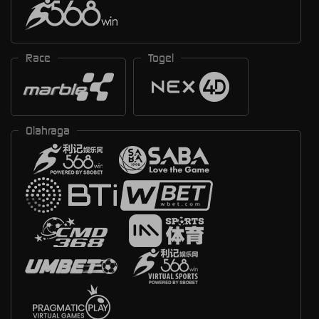
Race
Togel
Olahraga