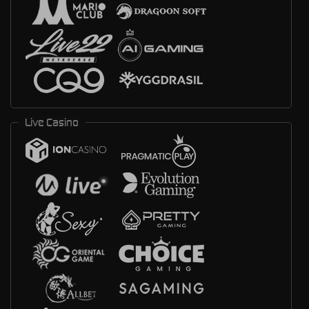
Live Casino